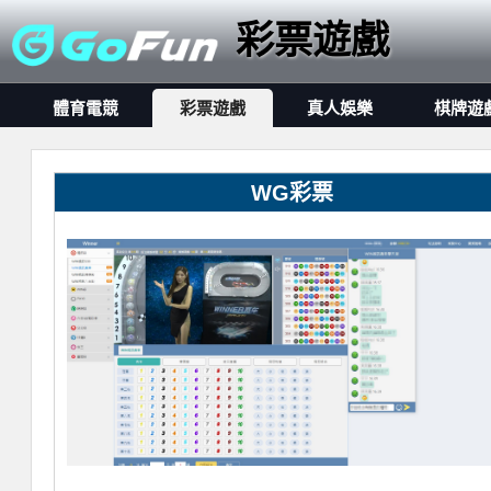
彩票遊戲
體育電競
彩票遊戲
真人娛樂
棋牌遊
WG彩票