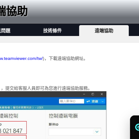
端協助
見問題
技術條件
遠端協助
ww.teamviewer.com/tw/
)，下載遠端協助網址。
。
】，提交給客服人員即可為您進行遠端協助服務。