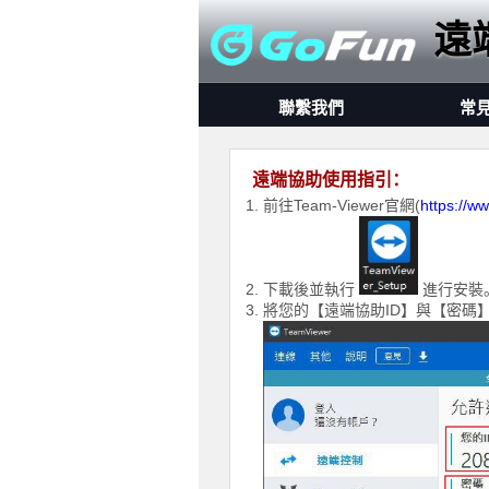
遠
聯繫我們
常
遠端協助使用指引：
前往Team-Viewer官網(
https://w
下載後並執行
進行安裝
將您的【遠端協助ID】與【密碼